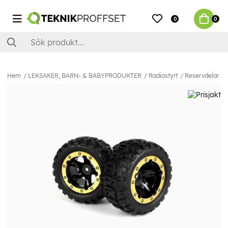
0
0
Hem
LEKSAKER, BARN- & BABYPRODUKTER
Radiostyrt
Reservdelar & E