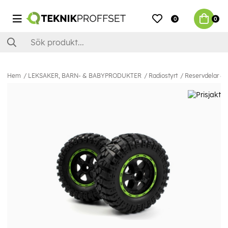
0
0
Hem
LEKSAKER, BARN- & BABYPRODUKTER
Radiostyrt
Reservdelar & E