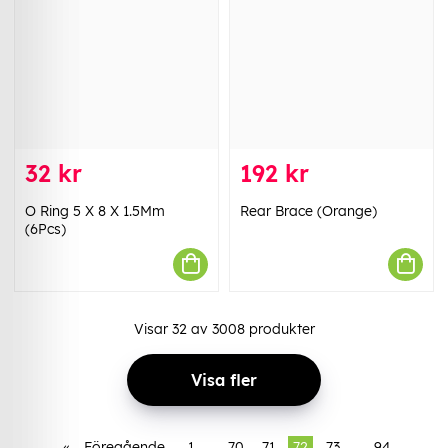
32 kr
192 kr
O Ring 5 X 8 X 1.5Mm
Rear Brace (Orange)
(6Pcs)
Visar
32
av
3008
produkter
Visa fler
«
Föregående
1
..
70
71
72
73
..
94