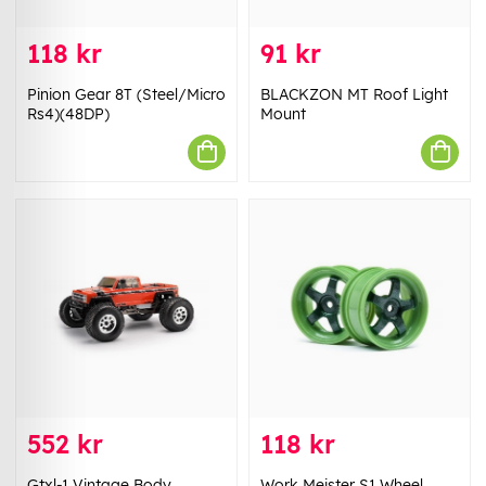
118 kr
91 kr
Pinion Gear 8T (Steel/Micro
BLACKZON MT Roof Light
Rs4)(48DP)
Mount
552 kr
118 kr
Gtxl-1 Vintage Body
Work Meister S1 Wheel