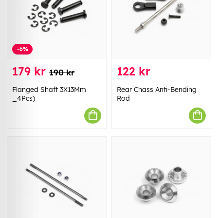
-6%
179 kr
122 kr
190 kr
Flanged Shaft 3X13Mm
Rear Chass Anti-Bending
_4Pcs)
Rod