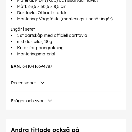
• Material: MDF (skåp) och sisal (darttavla)
• Mått: 63,5 × 50,5 × 8,5 cm
• Darttavla: Officiell storlek
• Montering: Väggfäste (monteringstillbehör ingår)
Ingår i setet
• 1 st dartskåp med officiell darttavla
• 6 st dartpilar, 18 g
• Kritor för poängräkning
• Monteringsmaterial
EAN:
6410416394787
Recensioner
Frågor och svar
Andra tittade också på