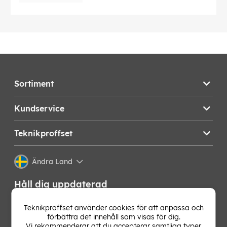
Sortiment
Kundservice
Teknikproffset
Ändra Land
Håll dig uppdaterad
Få de senaste nyheterna, hetaste erbjudandena och
Teknikproffset använder cookies för att anpassa och
bästa tipsen från oss direkt i din mejlkorg. Signa upp på
förbättra det innehåll som visas för dig.
vårt nyhetsbrev!
Vi rekommenderar att du accepterar samtliga typer