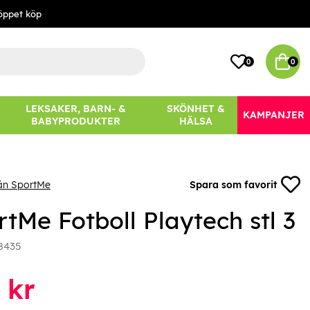
öppet köp
0
0
LEKSAKER, BARN- &
SKÖNHET &
KAMPANJER
BABYPRODUKTER
HÄLSA
ån SportMe
Spara som favorit
tMe Fotboll Playtech stl 3
8435
kr