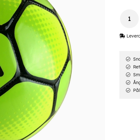
Lever
Sna
Ret
Smi
Ång
Pål