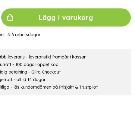
Lägg i varukorg
ans:
3-6 arbetsdagar
bb leverans - leveranstid framgår i kassan
urrätt - 100 dagar öppet köp
dig betalning - Qliro Checkout
errätt - alltid 14 dagar
itliga - läs kundomdömen på
Prisjakt
&
Trustpilot