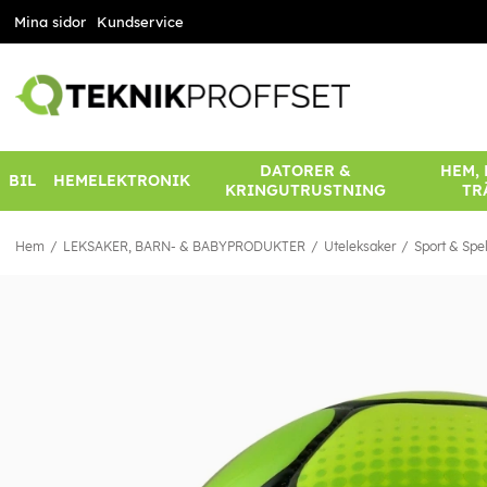
Mina sidor
Kundservice
DATORER &
HEM,
BIL
HEMELEKTRONIK
KRINGUTRUSTNING
TR
Hem
LEKSAKER, BARN- & BABYPRODUKTER
Uteleksaker
Sport & Spe