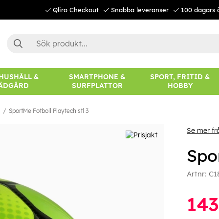
Qliro Checkout
Snabba leveranser
100 dagars 
 HUSHÅLL &
SMARTPHONE &
SPORT, FRITID &
ÄDGÅRD
SURFPLATTOR
HOBBY
l
SportMe Fotboll Playtech stl 3
Se mer fr
Spor
Artnr:
C1
143