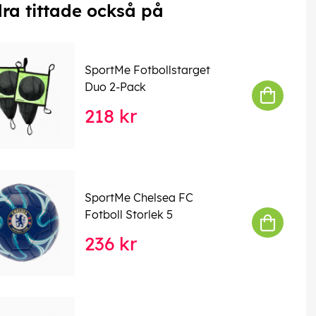
ra tittade också på
SportMe Fotbollstarget
Duo 2-Pack
218 kr
SportMe Chelsea FC
Fotboll Storlek 5
236 kr