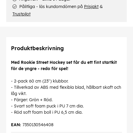
Pålitliga - läs kundomdömen på
Prisjakt
&
Trustpilot
Produktbeskrivning
Med Rookie Street Hockey set får du ett fint startkit
för de yngre - redo för spel!
- 2-pack 60 cm (23") klubbor.
- Tillverkad av ABS med flexibla blad, hållbart skaft och
låg vikt.
- Färger: Grön + Röd.
- Svart soft foam puck i PU 7 cm dia.
- Röd soft foam boll i PU 6,5 cm dia.
EAN:
7350130546408