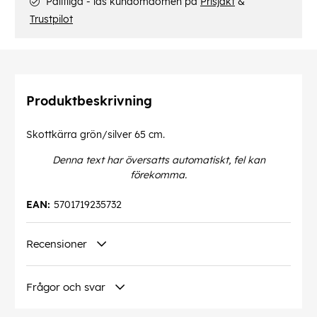
Pålitliga - läs kundomdömen på
Prisjakt
&
Trustpilot
Produktbeskrivning
Skottkärra grön/silver 65 cm.
Denna text har översatts automatiskt, fel kan
förekomma.
EAN:
5701719235732
Recensioner
Frågor och svar