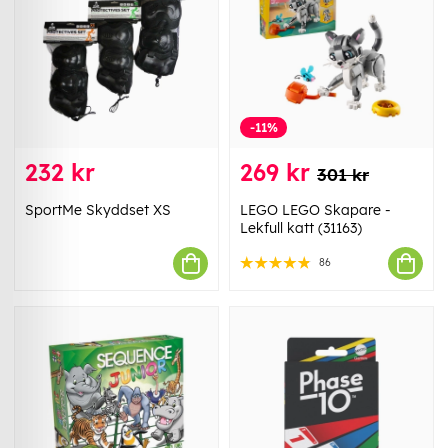
-11%
232 kr
269 kr
301 kr
SportMe Skyddset XS
LEGO LEGO Skapare -
Lekfull katt (31163)
86