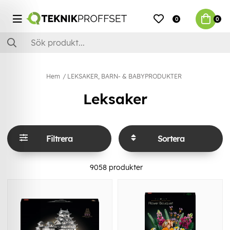
0
0
Hem
LEKSAKER, BARN- & BABYPRODUKTER
Leksaker
Filtrera
Sortera
9058
produkter