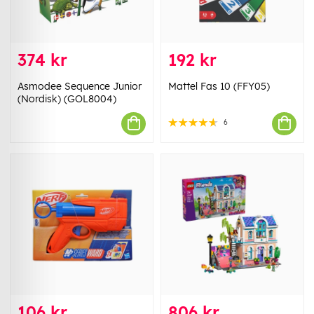
374 kr
192 kr
Asmodee Sequence Junior
Mattel Fas 10 (FFY05)
(Nordisk) (GOL8004)
6
106 kr
806 kr