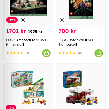
-12%
1701 kr
700 kr
1925 kr
LEGO Architecture 21060 -
LEGO Botanical 10280 -
Himeji slott
Blombukett
128
635
-9%