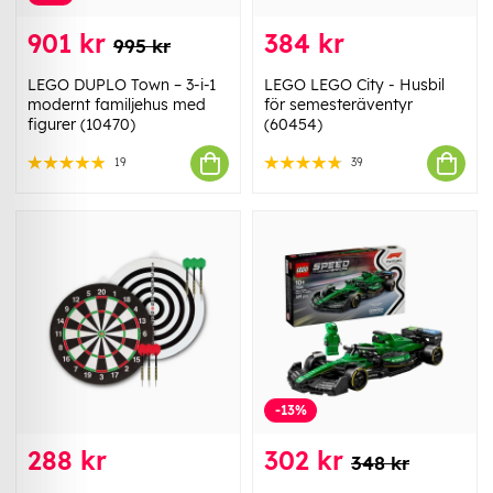
901 kr
384 kr
995 kr
LEGO DUPLO Town – 3-i-1
LEGO LEGO City - Husbil
modernt familjehus med
för semesteräventyr
figurer (10470)
(60454)
19
39
-13%
288 kr
302 kr
348 kr