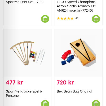
SportMe Dart Set - 2 i 1
LEGO Speed Champions -
Aston Martin Aramco F1®
AMR24 racerbil (77245)
43
477 kr
720 kr
SportMe Krocketspel 6
Bex Bean Bag Original
Personer