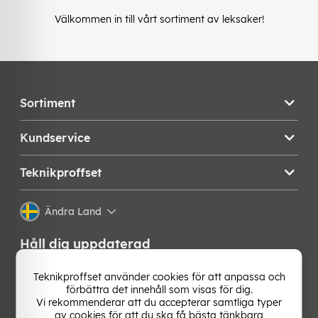
Välkommen in till vårt sortiment av leksaker!
Sortiment
Kundservice
Teknikproffset
Ändra Land
Håll dig uppdaterad
Få de senaste nyheterna, hetaste erbjudandena och
Teknikproffset använder cookies för att anpassa och
bästa tipsen från oss direkt i din mejlkorg. Signa upp på
förbättra det innehåll som visas för dig.
vårt nyhetsbrev!
Vi rekommenderar att du accepterar samtliga typer
av cookies för att du ska få bästa tänkbara