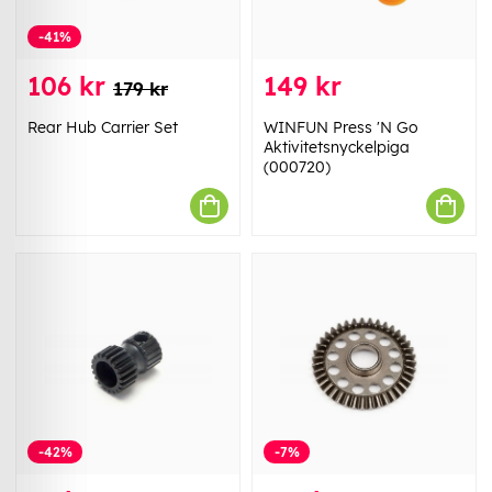
-41%
106 kr
149 kr
179 kr
Rear Hub Carrier Set
WINFUN Press 'N Go
Aktivitetsnyckelpiga
(000720)
-42%
-7%