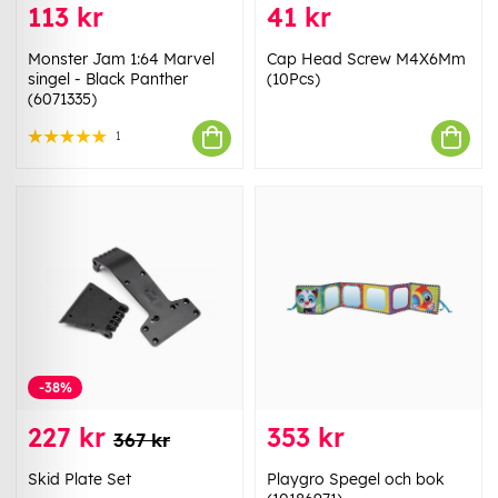
113 kr
41 kr
Monster Jam 1:64 Marvel
Cap Head Screw M4X6Mm
singel - Black Panther
(10Pcs)
(6071335)
1
-38%
227 kr
353 kr
367 kr
Skid Plate Set
Playgro Spegel och bok