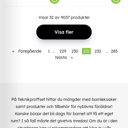
Visar
32
av
9037
produkter
Visa fler
«
Föregående
1
..
229
230
231
232
..
283
Nästa
»
På Teknikproffset hittar du mängder med barnleksaker
samt produkter och tillbehör för nyblivna föräldrar!
Kanske börjar det bli dags för barnet att få ett eget
rum? I så fall måste det givetvis inredas! Om du är i den
situationen kan vi rekommendera att kika in i vår