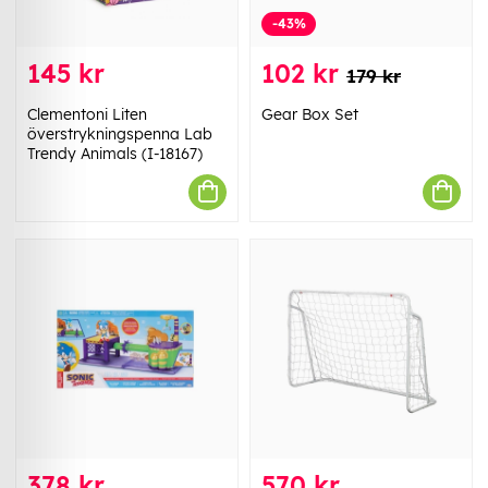
-43%
145 kr
102 kr
179 kr
Clementoni Liten
Gear Box Set
överstrykningspenna Lab
Trendy Animals (I-18167)
378 kr
570 kr