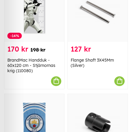
-14%
170 kr
127 kr
198 kr
BrandMac Handduk -
Flange Shaft 3X45Mm
60x120 cm - Stjärnornas
(Silver)
krig (110080)