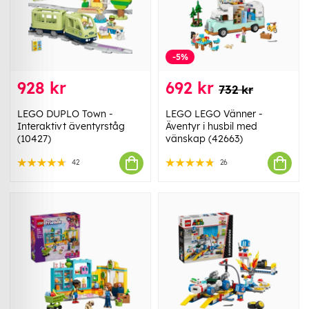
-5%
928 kr
692 kr
732 kr
LEGO DUPLO Town -
LEGO LEGO Vänner -
Interaktivt äventyrståg
Äventyr i husbil med
(10427)
vänskap (42663)
42
26