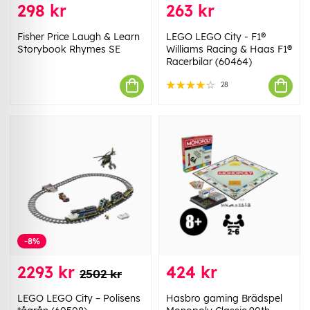
298 kr
263 kr
Fisher Price Laugh & Learn
LEGO LEGO City - F1®
Storybook Rhymes SE
Williams Racing & Haas F1®
Racerbilar (60464)
28
-8%
2293 kr
424 kr
2502 kr
LEGO LEGO City – Polisens
Hasbro gaming Brädspel