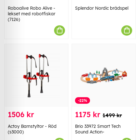
Roboalive Robo Alive -
Splendor Nordic brädspel
lekset med robotfiskar
(7126)
-22%
1506 kr
1175 kr
1499 kr
Actoy Barnstyltor - Röd
Brio 33972 Smart Tech
(s3000)
Sound Action-