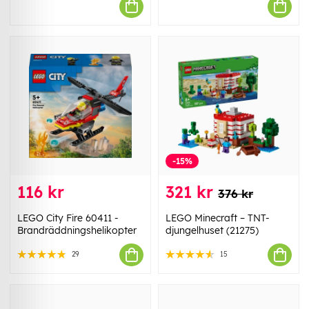
-15%
116 kr
321 kr
376 kr
LEGO City Fire 60411 -
LEGO Minecraft – TNT-
Brandräddningshelikopter
djungelhuset (21275)
29
15