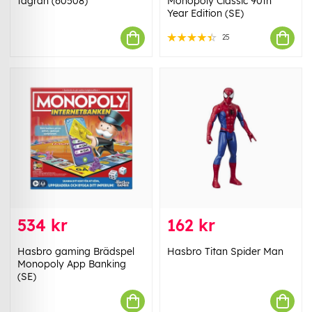
tågrån (60508)
Monopoly Classic 90th
Year Edition (SE)
25
534 kr
162 kr
Hasbro gaming Brädspel
Hasbro Titan Spider Man
Monopoly App Banking
(SE)