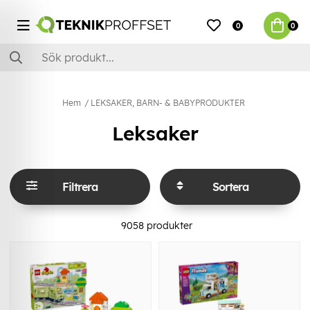
0
0
Hem
LEKSAKER, BARN- & BABYPRODUKTER
Leksaker
Filtrera
Sortera
9058
produkter