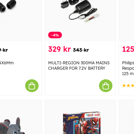
-4%
329 kr
125
9 kr
343 kr
M4X6Mm
MULTI-REGION 300MA MAINS
Phili
CHARGER FOR 7.2V BATTERY
Respo
125 m