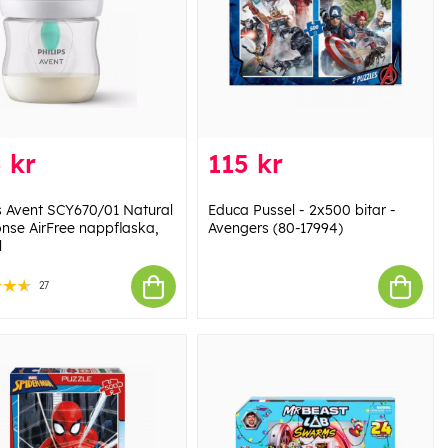
 kr
115 kr
ps Avent SCY670/01 Natural
Educa Pussel - 2x500 bitar -
nse AirFree nappflaska,
Avengers (80-17994)
l
27