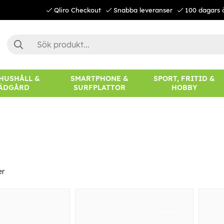
Qliro Checkout
Snabba leveranser
100 dagars 
 HUSHÅLL &
SMARTPHONE &
SPORT, FRITID &
ÄDGÅRD
SURFPLATTOR
HOBBY
er