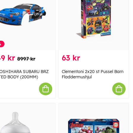
%
9 kr
63 kr
8997 kr
YOSHIHARA SUBARU BRZ
Clementoni 2x20 st Pussel Barn
TED BODY (200MM)
Fladdermushjul