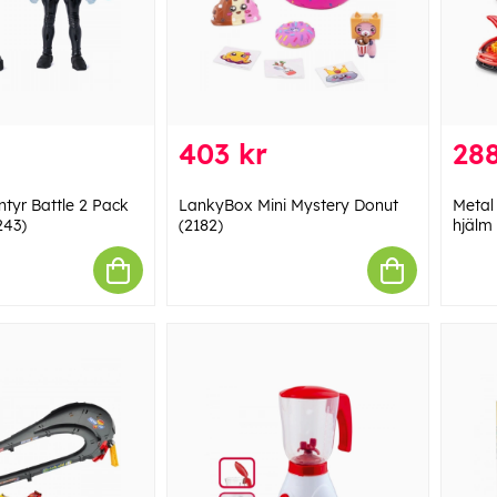
403 kr
288
yr Battle 2 Pack
LankyBox Mini Mystery Donut
Metal
243)
(2182)
hjälm 