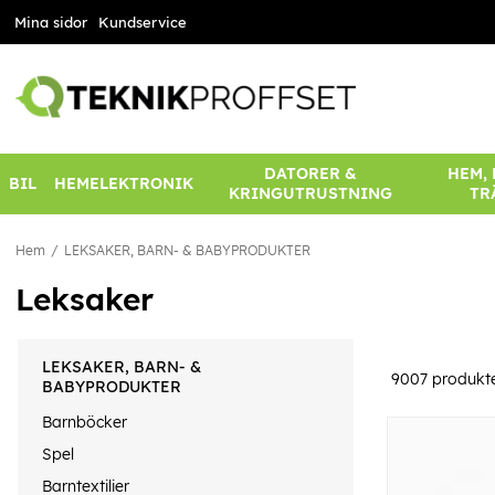
Mina sidor
Kundservice
DATORER &
HEM,
BIL
HEMELEKTRONIK
KRINGUTRUSTNING
TR
Hem
LEKSAKER, BARN- & BABYPRODUKTER
Leksaker
LEKSAKER, BARN- &
9007
produkt
BABYPRODUKTER
Barnböcker
Spel
Barntextilier