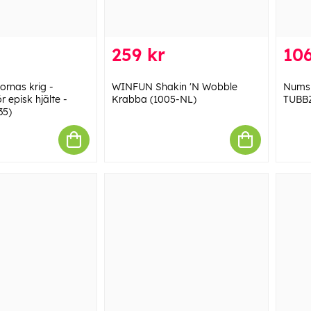
259 kr
106
ornas krig -
WINFUN Shakin 'N Wobble
Numsk
r episk hjälte -
Krabba (1005-NL)
TUBB
35)