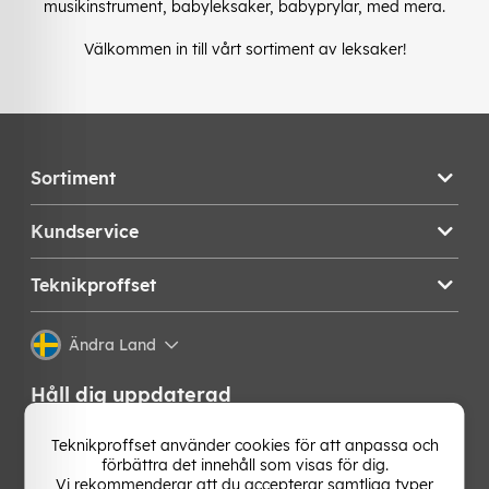
musikinstrument, babyleksaker, babyprylar, med mera.
Välkommen in till vårt sortiment av leksaker!
Sortiment
Kundservice
Teknikproffset
Ändra Land
Håll dig uppdaterad
Få de senaste nyheterna, hetaste erbjudandena och
Teknikproffset använder cookies för att anpassa och
bästa tipsen från oss direkt i din mejlkorg. Signa upp på
förbättra det innehåll som visas för dig.
vårt nyhetsbrev!
Vi rekommenderar att du accepterar samtliga typer