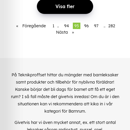
Visa fler
«
Föregående
1
..
94
95
96
97
..
282
Nästa
»
På Teknikproffset hittar du mängder med barnleksaker
samt produkter och tillbehör för nyblivna föräldrar!
Kanske börjar det bli dags för barnet att få ett eget
rum? I så fall måste det givetvis inredas! Om du är i den
situationen kan vi rekommendera att kika in i vår
kategori för Barnrum.
Givetvis har vi även mycket annat, ex. ett stort antal
leksaker såsom radiostyrt, pyssel, spel,