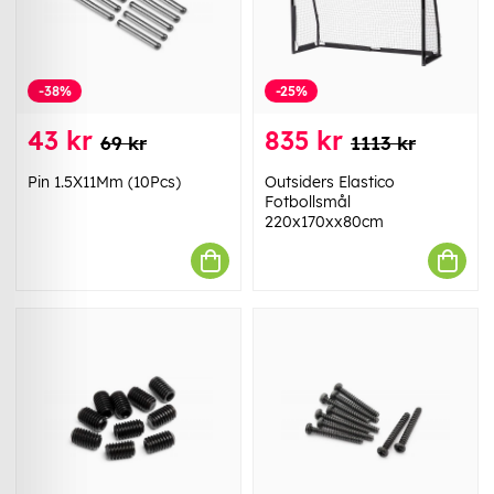
-38%
-25%
43 kr
835 kr
69 kr
1113 kr
Pin 1.5X11Mm (10Pcs)
Outsiders Elastico
Fotbollsmål
220x170xx80cm