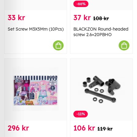
-66%
33 kr
37 kr
108 kr
Set Screw M3X5Mm (10Pcs)
BLACKZON Round-headed
screw 2.6×20PBHO
-11%
296 kr
106 kr
119 kr