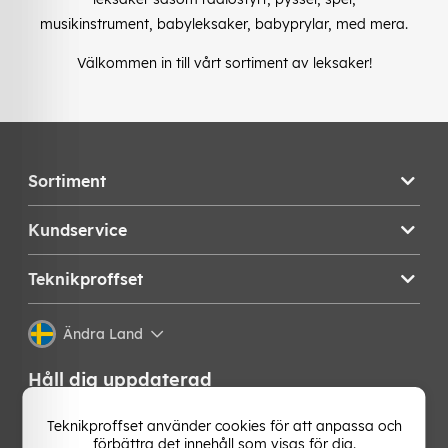
musikinstrument, babyleksaker, babyprylar, med mera.
Välkommen in till vårt sortiment av leksaker!
Sortiment
Kundservice
Teknikproffset
Ändra Land
Håll dig uppdaterad
Få de senaste nyheterna, hetaste erbjudandena och
Teknikproffset använder cookies för att anpassa och
bästa tipsen från oss direkt i din mejlkorg. Signa upp på
förbättra det innehåll som visas för dig.