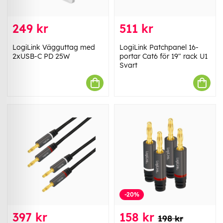
249 kr
511 kr
LogiLink Vägguttag med
LogiLink Patchpanel 16-
2xUSB-C PD 25W
portar Cat6 för 19" rack U1
Svart
-20%
397 kr
158 kr
198 kr