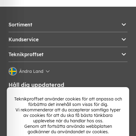
Sortiment
Kundservice
Teknikproffset
Ändra Land
Håll dig uppdaterad
Få de senaste nyheterna, hetaste erbjudandena och
Teknikproffset använder cookies för att anpassa och
bästa tipsen från oss direkt i din mejlkorg. Signa upp på
förbättra det innehåll som visas för dig.
vårt nyhetsbrev!
Vi rekommenderar att du accepterar samtliga typer
av cookies för att du ska få bästa tänkbara
upplevelse när du handlar hos oss.
OK
Genom att fortsätta använda webbplatsen
godkänner du användandet av cookies.