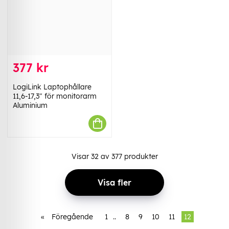
377 kr
LogiLink Laptophållare
11,6-17,3" för monitorarm
Aluminium
Visar
32
av
377
produkter
Visa fler
«
Föregående
1
..
8
9
10
11
12