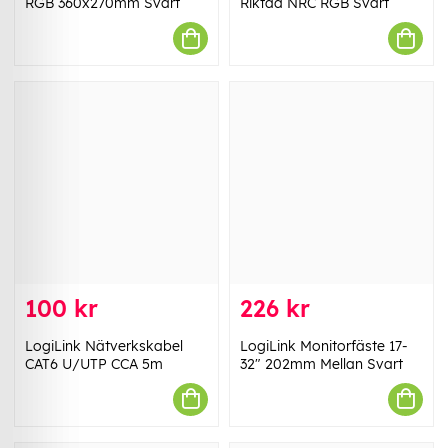
RGB 360x270mm Svart
Riktad NRC RGB Svart
100 kr
226 kr
LogiLink Nätverkskabel
LogiLink Monitorfäste 17-
CAT6 U/UTP CCA 5m
32" 202mm Mellan Svart