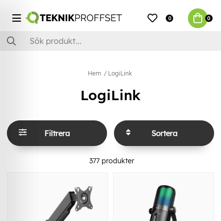
0
0
Hem
LogiLink
LogiLink
Filtrera
Sortera
377
produkter