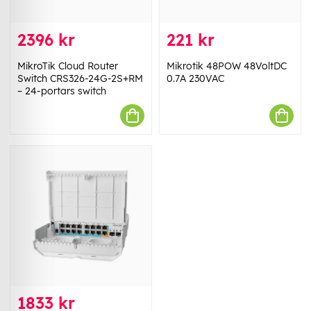
2396 kr
221 kr
MikroTik Cloud Router
Mikrotik 48POW 48VoltDC
Switch CRS326-24G-2S+RM
0.7A 230VAC
– 24-portars switch
1833 kr