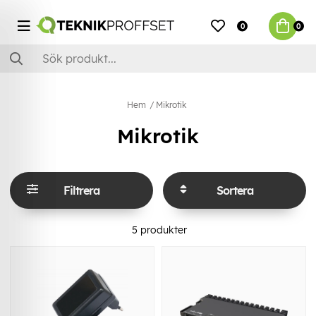
0
0
Hem
Mikrotik
Mikrotik
Filtrera
Sortera
5
produkter