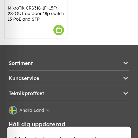
MikroTik CRS318-1Fi-15Fr-
2S-OUT outdoor 18p switch
15 PoE and SFP
Sortiment
Kundservice
Teknikproffset
Ändra Land
Håll dig uppdaterad
Få de senaste nyheterna, hetaste erbjudandena och