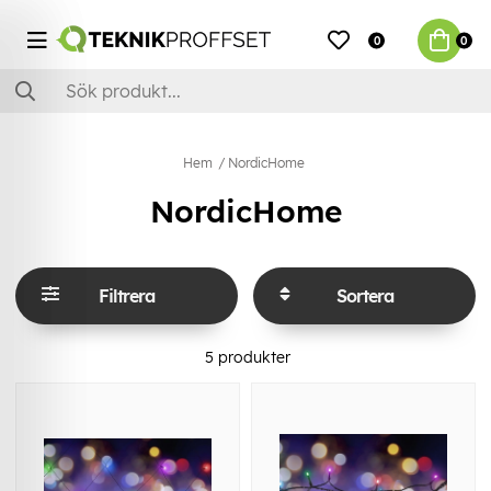
0
0
Hem
NordicHome
NordicHome
Filtrera
Sortera
5
produkter