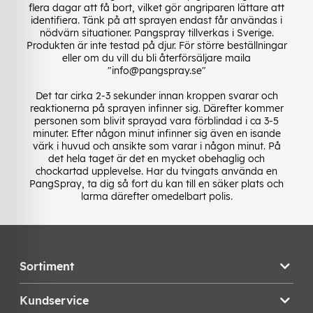
flera dagar att få bort, vilket gör angriparen lättare att
identifiera. Tänk på att sprayen endast får användas i
nödvärn situationer. Pangspray tillverkas i Sverige.
Produkten är inte testad på djur. För större beställningar
eller om du vill du bli återförsäljare maila
"info@pangspray.se"
Det tar cirka 2-3 sekunder innan kroppen svarar och
reaktionerna på sprayen infinner sig. Därefter kommer
personen som blivit sprayad vara förblindad i ca 3-5
minuter. Efter någon minut infinner sig även en isande
värk i huvud och ansikte som varar i någon minut. På
det hela taget är det en mycket obehaglig och
chockartad upplevelse. Har du tvingats använda en
PangSpray, ta dig så fort du kan till en säker plats och
larma därefter omedelbart polis.
Sortiment
Kundservice