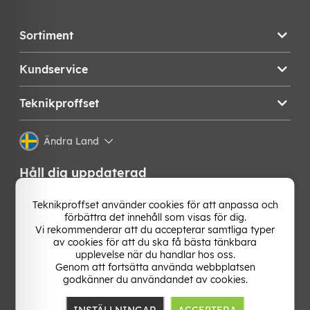
Sortiment
Kundservice
Teknikproffset
Ändra Land
Håll dig uppdaterad
Få de senaste nyheterna, hetaste erbjudandena och
Teknikproffset använder cookies för att anpassa och
bästa tipsen från oss direkt i din mejlkorg. Signa upp på
förbättra det innehåll som visas för dig.
vårt nyhetsbrev!
Vi rekommenderar att du accepterar samtliga typer
av cookies för att du ska få bästa tänkbara
upplevelse när du handlar hos oss.
OK
Genom att fortsätta använda webbplatsen
godkänner du användandet av cookies.