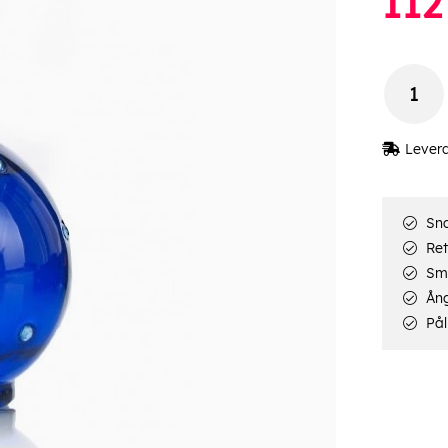
112
Lever
Sna
Ret
Smi
Ång
Pål