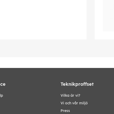
ice
Teknikproffset
lp
Vilka är vi?
Vi och vår miljö
Press