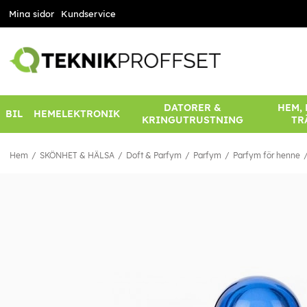
Mina sidor
Kundservice
DATORER &
HEM,
BIL
HEMELEKTRONIK
KRINGUTRUSTNING
TR
Hem
SKÖNHET & HÄLSA
Doft & Parfym
Parfym
Parfym för henne