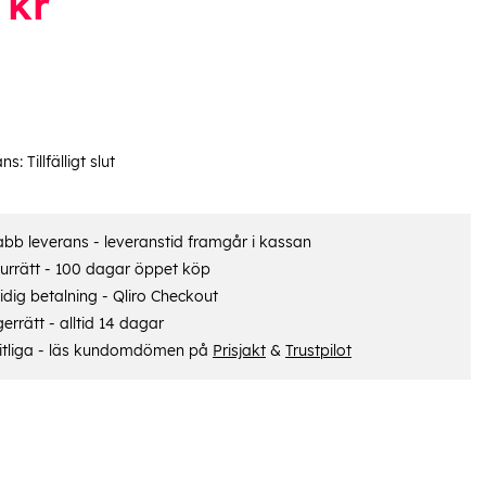
kr
ans:
Tillfälligt slut
bb leverans - leveranstid framgår i kassan
urrätt - 100 dagar öppet köp
dig betalning - Qliro Checkout
errätt - alltid 14 dagar
itliga - läs kundomdömen på
Prisjakt
&
Trustpilot