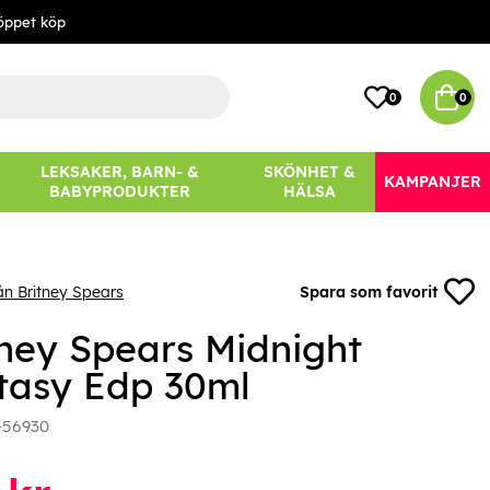
öppet köp
0
0
LEKSAKER, BARN- &
SKÖNHET &
KAMPANJER
BABYPRODUKTER
HÄLSA
ån Britney Spears
Spara som favorit
tney Spears Midnight
tasy Edp 30ml
-56930