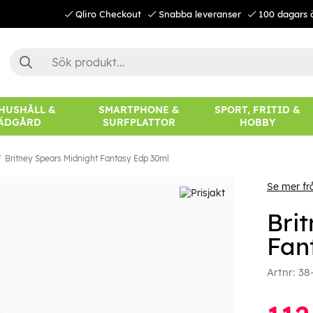
Qliro Checkout
Snabba leveranser
100 dagars 
 HUSHÅLL &
SMARTPHONE &
SPORT, FRITID &
ÄDGÅRD
SURFPLATTOR
HOBBY
Britney Spears Midnight Fantasy Edp 30ml
Se mer fr
Bri
Fan
Artnr:
38