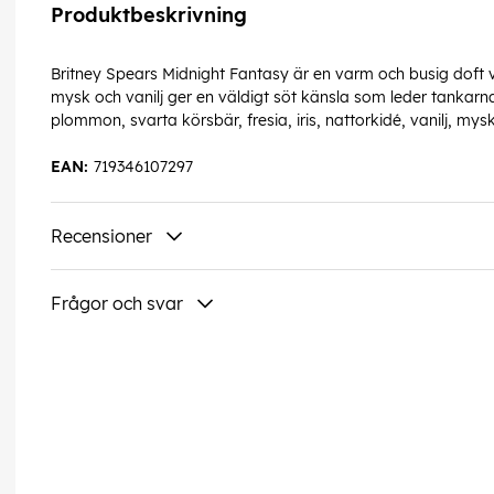
Produktbeskrivning
Britney Spears Midnight Fantasy är en varm och busig doft va
mysk och vanilj ger en väldigt söt känsla som leder tankarna 
plommon, svarta körsbär, fresia, iris, nattorkidé, vanilj, my
EAN:
719346107297
Recensioner
Frågor och svar