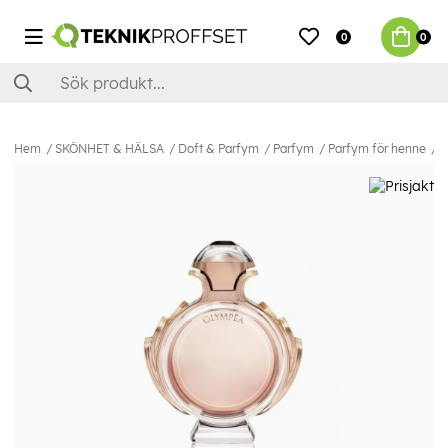
0
0
Hem
SKÖNHET & HÄLSA
Doft & Parfym
Parfym
Parfym för henne
P