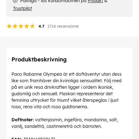
Pålitliga - läs kundomdömen på
Prisjakt
&
Trustpilot
4.7
1714 recensioner
Produktbeskrivning
Paco Rabanne Olympea är ett doftäventyr utan dess
like som framhäver din kvinnliga sensualitet. Följ med
på en unik resa drivkraften ligger i ordern ikonisk,
gudomlig och sensuell. Flaskan representerar det
feminina uttrycket för triumf vilket återspeglas i ljust
rosa, rena vita och rosa guldtonerna.
Doftnoter:
vattenjasmin, ingefära, mandarina, salt,
vanilj, sandelträ, cashmereträ och bärnsten.