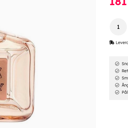
181
Lever
Sna
Ret
Smi
Ång
Pål