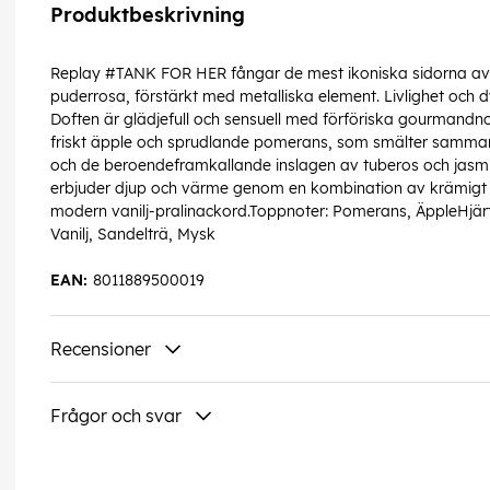
Produktbeskrivning
Replay #TANK FOR HER fångar de mest ikoniska sidorna av Rep
puderrosa, förstärkt med metalliska element. Livlighet och d
Doften är glädjefull och sensuell med förföriska gourmandn
friskt äpple och sprudlande pomerans, som smälter samman 
och de beroendeframkallande inslagen av tuberos och jasmin.
erbjuder djup och värme genom en kombination av krämigt
modern vanilj-pralinackord.Toppnoter: Pomerans, ÄppleHjärt
Vanilj, Sandelträ, Mysk
EAN:
8011889500019
Recensioner
Frågor och svar