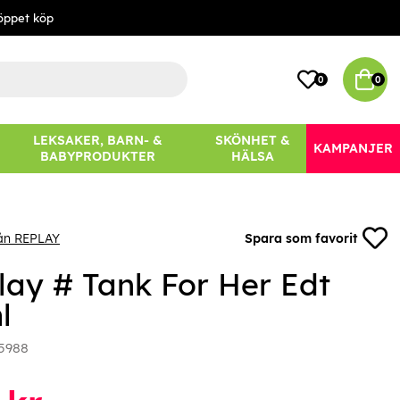
öppet köp
0
0
LEKSAKER, BARN- &
SKÖNHET &
KAMPANJER
BABYPRODUKTER
HÄLSA
rån REPLAY
Spara som favorit
lay # Tank For Her Edt
l
5988