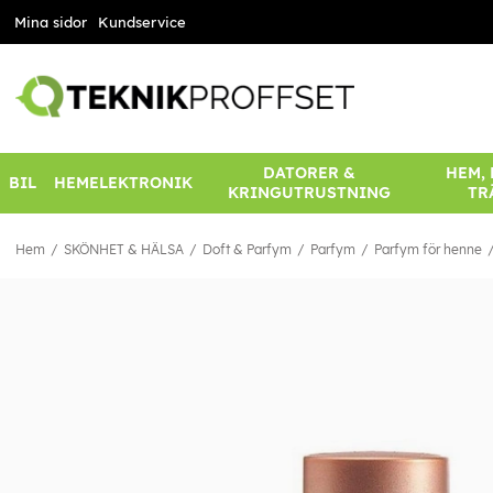
Mina sidor
Kundservice
DATORER &
HEM,
BIL
HEMELEKTRONIK
KRINGUTRUSTNING
TR
Hem
SKÖNHET & HÄLSA
Doft & Parfym
Parfym
Parfym för henne