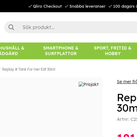
Qliro Checkout
Snabba leveranser
100 dagars 
 HUSHÅLL &
SMARTPHONE &
SPORT, FRITID &
ÄDGÅRD
SURFPLATTOR
HOBBY
Replay # Tank For Her Edt 30ml
Se mer f
Rep
30m
Artnr:
C2