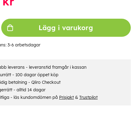
kr
Lägg i varukorg
ans:
3-6 arbetsdagar
bb leverans - leveranstid framgår i kassan
urrätt - 100 dagar öppet köp
dig betalning - Qliro Checkout
errätt - alltid 14 dagar
itliga - läs kundomdömen på
Prisjakt
&
Trustpilot