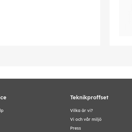
ice
Teknikproffset
lp
Vilka är vi?
Vi och vår miljö
Press