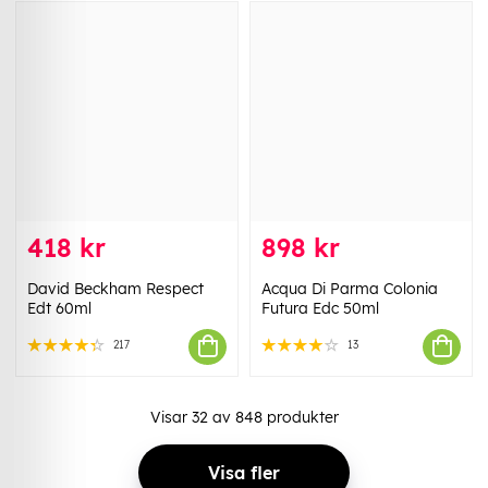
418 kr
898 kr
David Beckham Respect
Acqua Di Parma Colonia
Edt 60ml
Futura Edc 50ml
217
13
Visar
32
av
848
produkter
Visa fler