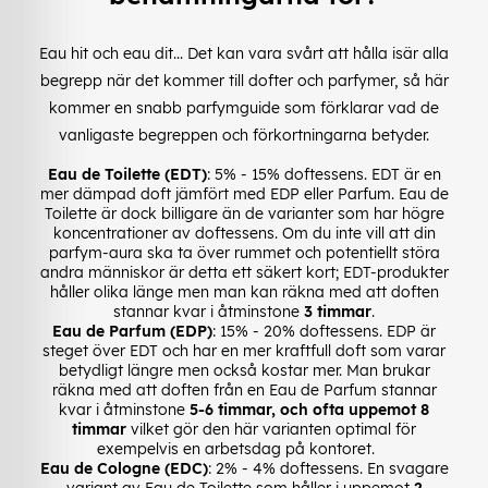
Eau hit och eau dit... Det kan vara svårt att hålla isär alla
begrepp när det kommer till dofter och parfymer, så här
kommer en snabb parfymguide som förklarar vad de
vanligaste begreppen och förkortningarna betyder.
Eau de Toilette (EDT)
: 5% - 15% doftessens. EDT är en
mer dämpad doft jämfört med EDP eller Parfum. Eau de
Toilette är dock billigare än de varianter som har högre
koncentrationer av doftessens. Om du inte vill att din
parfym-aura ska ta över rummet och potentiellt störa
andra människor är detta ett säkert kort; EDT-produkter
håller olika länge men man kan räkna med att doften
stannar kvar i åtminstone
3 timmar
.
Eau de Parfum (EDP)
: 15% - 20% doftessens. EDP är
steget över EDT och har en mer kraftfull doft som varar
betydligt längre men också kostar mer. Man brukar
räkna med att doften från en Eau de Parfum stannar
kvar i åtminstone
5-6 timmar, och ofta uppemot 8
timmar
vilket gör den här varianten optimal för
exempelvis en arbetsdag på kontoret.
Eau de Cologne (EDC)
: 2% - 4% doftessens. En svagare
variant av Eau de Toilette som håller i uppemot
2