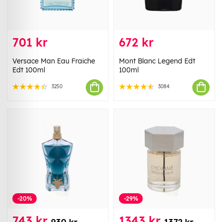
701 kr
672 kr
Versace Man Eau Fraiche
Mont Blanc Legend Edt
Edt 100ml
100ml
3250
3084
-20%
-29%
743 kr
1343 kr
930 kr
1372 kr