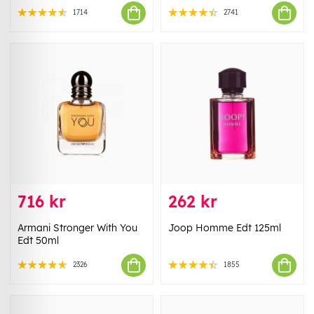
1714
2741
716 kr
262 kr
Armani Stronger With You
Joop Homme Edt 125ml
Edt 50ml
2326
1855