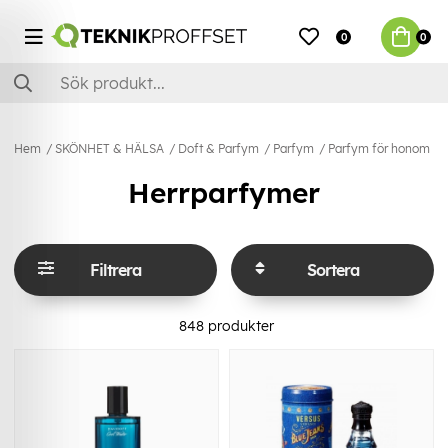
0
0
Hem
SKÖNHET & HÄLSA
Doft & Parfym
Parfym
Parfym för honom
Herrparfymer
Filtrera
Sortera
848
produkter