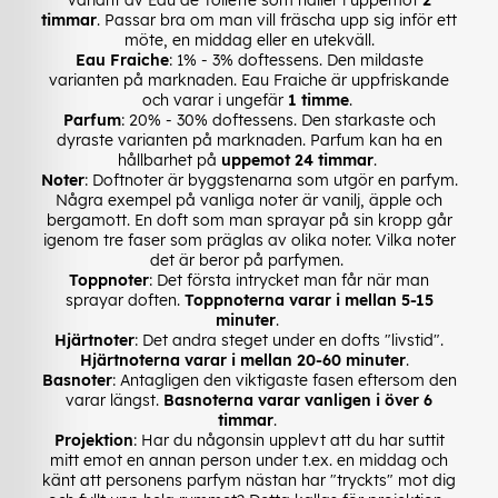
timmar
. Passar bra om man vill fräscha upp sig inför ett
möte, en middag eller en utekväll.
Eau Fraiche
: 1% - 3% doftessens. Den mildaste
varianten på marknaden. Eau Fraiche är uppfriskande
och varar i ungefär
1 timme
.
Parfum
: 20% - 30% doftessens. Den starkaste och
dyraste varianten på marknaden. Parfum kan ha en
hållbarhet på
uppemot 24 timmar
.
Noter
: Doftnoter är byggstenarna som utgör en parfym.
Några exempel på vanliga noter är vanilj, äpple och
bergamott. En doft som man sprayar på sin kropp går
igenom tre faser som präglas av olika noter. Vilka noter
det är beror på parfymen.
Toppnoter
: Det första intrycket man får när man
sprayar doften.
Toppnoterna varar i mellan 5-15
minuter
.
Hjärtnoter
: Det andra steget under en dofts "livstid".
Hjärtnoterna varar i mellan 20-60 minuter
.
Basnoter
: Antagligen den viktigaste fasen eftersom den
varar längst.
Basnoterna varar vanligen i över 6
timmar
.
Projektion
: Har du någonsin upplevt att du har suttit
mitt emot en annan person under t.ex. en middag och
känt att personens parfym nästan har "tryckts" mot dig