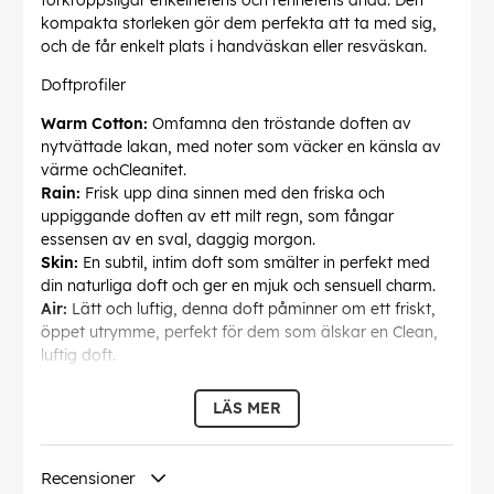
förkroppsligar enkelhetens och renhetens anda. Den
kompakta storleken gör dem perfekta att ta med sig,
och de får enkelt plats i handväskan eller resväskan.
Doftprofiler
Warm Cotton:
Omfamna den tröstande doften av
nytvättade lakan, med noter som väcker en känsla av
värme ochCleanitet.
Rain:
Frisk upp dina sinnen med den friska och
uppiggande doften av ett milt regn, som fångar
essensen av en sval, daggig morgon.
Skin:
En subtil, intim doft som smälter in perfekt med
din naturliga doft och ger en mjuk och sensuell charm.
Air:
Lätt och luftig, denna doft påminner om ett friskt,
öppet utrymme, perfekt för dem som älskar en Clean,
luftig doft.
Shower Fresh:
Kliv ut ur duschen och in i en värld av
friskhet med denna uppfriskande doft som får dig att
LÄS MER
känna dig återupplivad.
Tips för att kombinera dofter
Recensioner