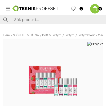
0
0
Hem
SKÖNHET & HÄLSA
Doft & Parfym
Parfym
Parfymboxar
Clean