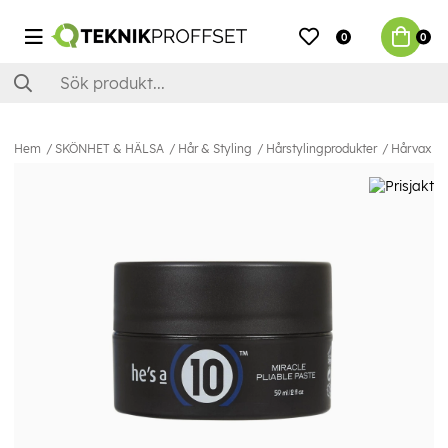
0
0
Hem
SKÖNHET & HÄLSA
Hår & Styling
Hårstylingprodukter
Hårvax