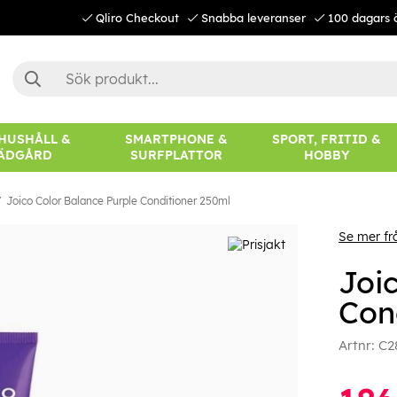
Qliro Checkout
Snabba leveranser
100 dagars 
 HUSHÅLL &
SMARTPHONE &
SPORT, FRITID &
ÄDGÅRD
SURFPLATTOR
HOBBY
Joico Color Balance Purple Conditioner 250ml
Se mer fr
Joi
Con
Artnr:
C2