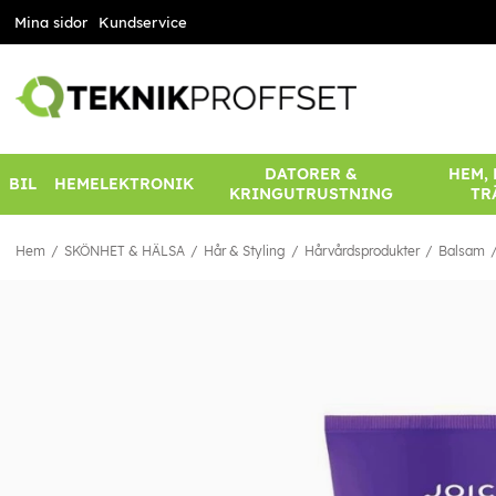
Mina sidor
Kundservice
DATORER &
HEM,
BIL
HEMELEKTRONIK
KRINGUTRUSTNING
TR
Hem
SKÖNHET & HÄLSA
Hår & Styling
Hårvårdsprodukter
Balsam