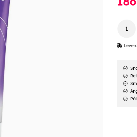
186
Lever
Sna
Ret
Smi
Ång
Pål