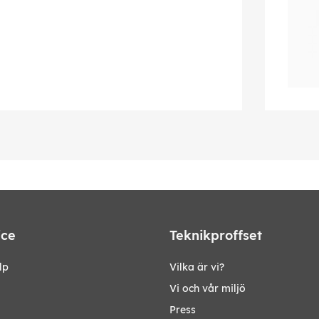
ice
Teknikproffset
lp
Vilka är vi?
Vi och vår miljö
Press