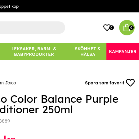
öppet köp
0
0
LEKSAKER, BARN- &
SKÖNHET &
KAMPANJER
BABYPRODUKTER
HÄLSA
ån Joico
Spara som favorit
co Color Balance Purple
ditioner 250ml
8889