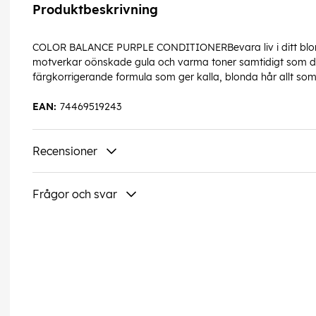
Produktbeskrivning
COLOR BALANCE PURPLE CONDITIONERBevara liv i ditt blond
motverkar oönskade gula och varma toner samtidigt som det
färgkorrigerande formula som ger kalla, blonda hår allt so
EAN:
74469519243
Recensioner
Frågor och svar