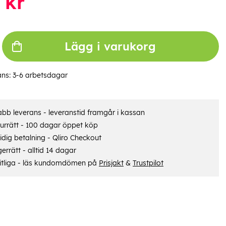
kr
Lägg i varukorg
ans:
3-6 arbetsdagar
bb leverans - leveranstid framgår i kassan
urrätt - 100 dagar öppet köp
dig betalning - Qliro Checkout
errätt - alltid 14 dagar
itliga - läs kundomdömen på
Prisjakt
&
Trustpilot