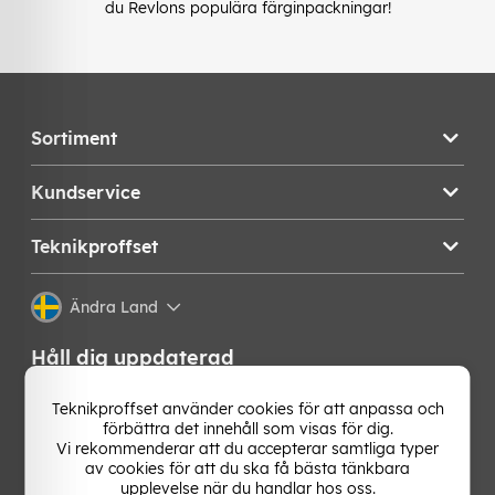
du Revlons populära färginpackningar!
Sortiment
Kundservice
Teknikproffset
Ändra Land
Håll dig uppdaterad
Få de senaste nyheterna, hetaste erbjudandena och
Teknikproffset använder cookies för att anpassa och
bästa tipsen från oss direkt i din mejlkorg. Signa upp på
förbättra det innehåll som visas för dig.
vårt nyhetsbrev!
Vi rekommenderar att du accepterar samtliga typer
av cookies för att du ska få bästa tänkbara
upplevelse när du handlar hos oss.
OK