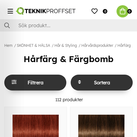
0
0
Hem
SKÖNHET & HÄLSA
Hår & Styling
Hårvårdsprodukter
Hårfärg
Hårfärg & Färgbomb
Filtrera
Sortera
112
produkter