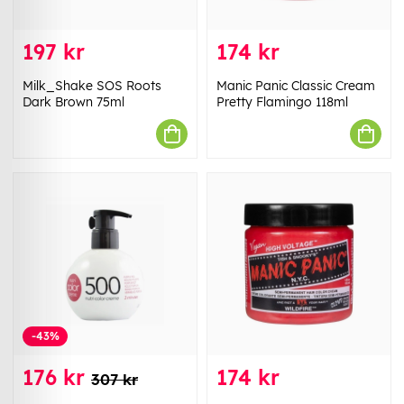
197 kr
174 kr
Milk_Shake SOS Roots
Manic Panic Classic Cream
Dark Brown 75ml
Pretty Flamingo 118ml
-43%
176 kr
174 kr
307 kr