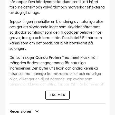
hårtoppar. Den här dynamiska duon ser till att håret
förblir elastiskt och välvårdat och motverkar effekterna
av dagligt slitage.
Inpackningen innehåller en blandning av naturliga oljor
och ger ett skyddande lager som skyddar håret mot
solskador samtidigt som den tillgodoser behoven hos
grova, trasiga och torra strån. Resultatet? Ett hår som
känns som om det precis har blivit bortskämt på
salongen.
Det som skiljer Quinoa Protein Treatment Mask från
mängden är dess engagemang för naturliga
ingredienser. Den byter ut silikon och andra kemiska
tillsatser mot näringsrika mikroproteiner och naturliga
oljor, vilket ger en djupt närande upplevelse som
behandlar kluvna och slitna toppar. Ditt hår kommer att
se friskt och välvårdat ut och utstråla en naturlig glans
LÄS MER
och vitalitet.
Denna veganvänliga mask är fri från silikon, parabener
och syntetiska dofter och är ett medvetet val för dem
Recensioner