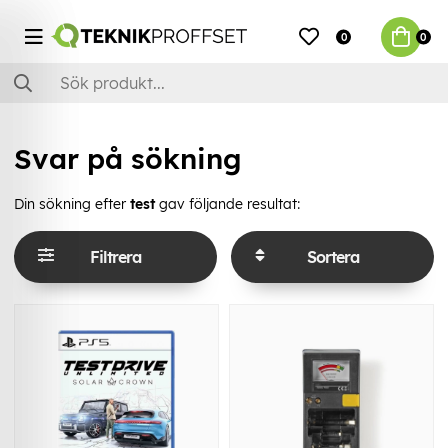
0
0
Svar på sökning
Din sökning efter
test
gav följande resultat:
Filtrera
Sortera