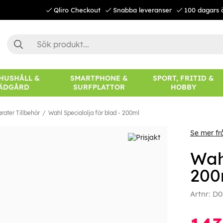
Qliro Checkout
Snabba leveranser
100 dagars 
 HUSHÅLL &
SMARTPHONE &
SPORT, FRITID &
ÄDGÅRD
SURFPLATTOR
HOBBY
ater Tillbehör
Wahl Specialolja för blad - 200ml
Se mer fr
Wahl
200
Artnr:
D0