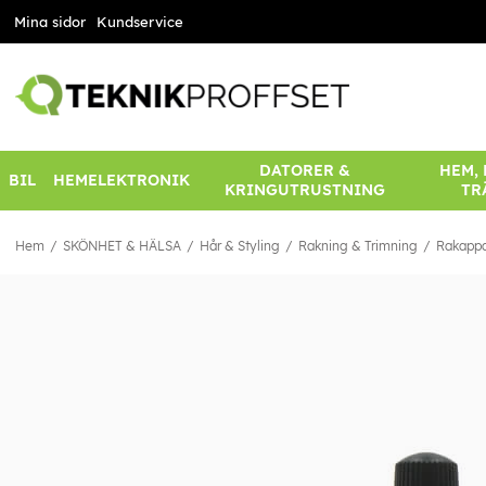
Mina sidor
Kundservice
DATORER &
HEM,
BIL
HEMELEKTRONIK
KRINGUTRUSTNING
TR
Hem
SKÖNHET & HÄLSA
Hår & Styling
Rakning & Trimning
Rakappar