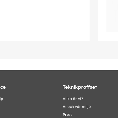
ice
Teknikproffset
lp
Vilka är vi?
Vi och vår miljö
Press