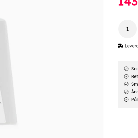
143
Lever
Sna
Ret
Smi
Ång
Pål