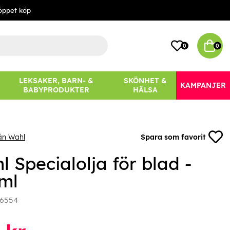
öppet köp
0
0
LEKSAKER, BARN- &
SKÖNHET &
KAMPANJER
BABYPRODUKTER
HÄLSA
ån Wahl
Spara som favorit
 Specialolja för blad -
ml
6554