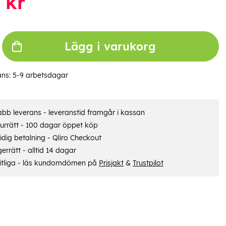
kr
Lägg i varukorg
ans:
5-9 arbetsdagar
bb leverans - leveranstid framgår i kassan
urrätt - 100 dagar öppet köp
dig betalning - Qliro Checkout
errätt - alltid 14 dagar
itliga - läs kundomdömen på
Prisjakt
&
Trustpilot