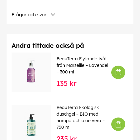
hårvårdsrutin till ett närande ritual.
Denna text har översatts automatiskt, fel kan
Frågor och svar
förekomma.
EAN:
3770008167292
Andra tittade också på
BeauTerra Flytande tvål
från Marseille – Lavendel
– 300 ml
135 kr
BeauTerra Ekologisk
duschgel – BIO med
hampa och aloe vera –
750 ml
235 kr