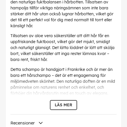
den naturliga fuktbalansen i hårbotten. Tillsatsen av
hampolja tillför viktiga näringsämnen som inte bara
stärker ditt hår utan också lugnar hårbotten, vilket gör
det till ett perfekt val för dig med normalt till torrt eller
känsligt hår.
Tillsatsen av aloe vera säkerställer att ditt hår får en
uppfriskande fuktboost, vilket gör det mjukt, smidigt
och naturligt glansigt. Det lätta löddret är lätt att skölja
bort, vilket säkerställer att inga rester lämnas kvar –
bara rent, friskt hår.
Detta schampo är handgjort i Frankrike och är mer än
bara ett hårschampo – det är ett engagemang för
miljömedveten skönhet. Den naturliga doften är en mild
påminnelse om naturens renhet och enkelhet, och
förhöjer din hårvårdsrutin med en touch av elegans.
Oavsett om du vill återfukta, stärka eller skydda ditt
LÄS MER
hår erbjuderBeauTerraOrganic Shampoo en botanisk
lösning som respekterar både ditt hår och miljön.
Omfamna naturens milda omsorg och förvandla din
Recensioner