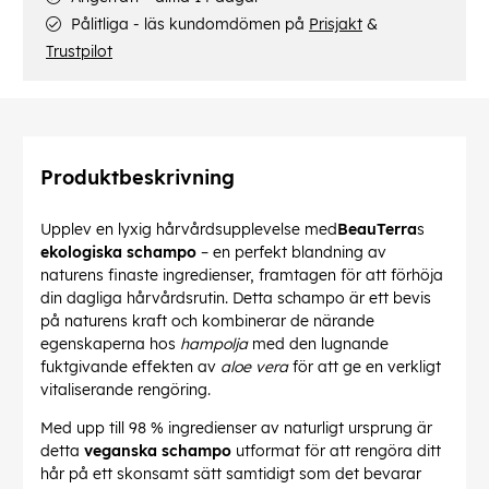
Pålitliga - läs kundomdömen på
Prisjakt
&
Trustpilot
Produktbeskrivning
Upplev en lyxig hårvårdsupplevelse med
BeauTerra
s
ekologiska schampo
– en perfekt blandning av
naturens finaste ingredienser, framtagen för att förhöja
din dagliga hårvårdsrutin. Detta schampo är ett bevis
på naturens kraft och kombinerar de närande
egenskaperna hos
hampolja
med den lugnande
fuktgivande effekten av
aloe vera
för att ge en verkligt
vitaliserande rengöring.
Med upp till 98 % ingredienser av naturligt ursprung är
detta
veganska schampo
utformat för att rengöra ditt
hår på ett skonsamt sätt samtidigt som det bevarar