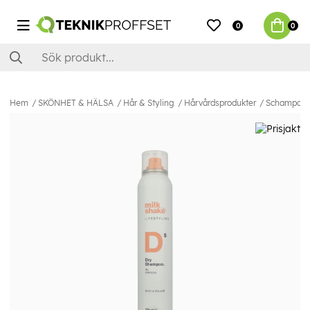
0
0
Hem
SKÖNHET & HÄLSA
Hår & Styling
Hårvårdsprodukter
Schampo