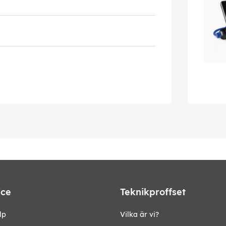
ice
Teknikproffset
lp
Vilka är vi?