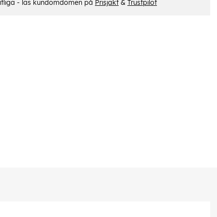
itliga - läs kundomdömen på
Prisjakt
&
Trustpilot