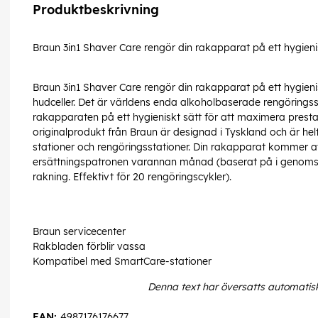
Produktbeskrivning
Braun 3in1 Shaver Care rengör din rakapparat på ett hygieni
Braun 3in1 Shaver Care rengör din rakapparat på ett hygien
hudceller. Det är världens enda alkoholbaserade rengöring
rakapparaten på ett hygieniskt sätt för att maximera pres
originalprodukt från Braun är designad i Tyskland och är h
stationer och rengöringsstationer. Din rakapparat kommer at
ersättningspatronen varannan månad (baserat på i genomsn
rakning. Effektivt för 20 rengöringscykler).
Braun servicecenter
Rakbladen förblir vassa
Kompatibel med SmartCare-stationer
Denna text har översatts automatis
EAN:
4987176176677