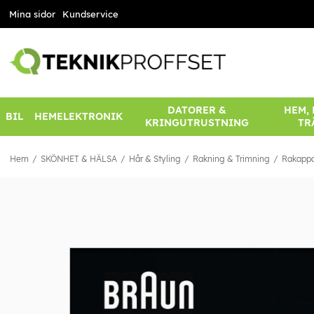
Mina sidor
Kundservice
DATORER &
HEM,
BIL
HEMELEKTRONIK
KRINGUTRUSTNING
TR
Hem
SKÖNHET & HÄLSA
Hår & Styling
Rakning & Trimning
Rakappar