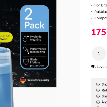
För Bra
Rakblad
Kompat
175
Lever
Sna
Ret
Smi
Ång