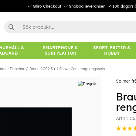
Qliro Checkout
Snabba leveranser
100 dagars 
 HUSHÅLL &
SMARTPHONE &
SPORT, FRITID &
ÄDGÅRD
SURFPLATTOR
HOBBY
ater Tillbehör
Braun CCR2 3-i-1 ShaverCare rengöringssats
Se mer fr
Bra
ren
Artnr:
C6