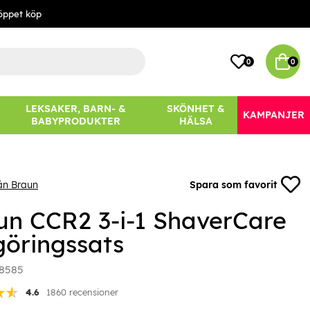
öppet köp
0
0
LEKSAKER, BARN- &
SKÖNHET &
KAMPANJER
BABYPRODUKTER
HÄLSA
ån Braun
Spara som favorit
un CCR2 3-i-1 ShaverCare
göringssats
8585
4.6
1860 recensioner