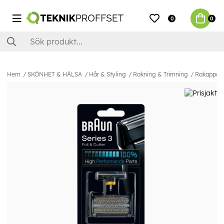
0
0
Hem
SKÖNHET & HÄLSA
Hår & Styling
Rakning & Trimning
Rakapparat