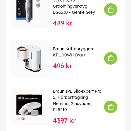
Series 3, +3
Groomingverktyg,
BG3530 - Gentle Grey
489 kr
Braun Kaffebryggare
KF1100WH Braun
496 kr
Braun IPL Silk·expert Pro
5, Hårborttagning
Hemma, 2 huvuden,
PL5210
4397 kr