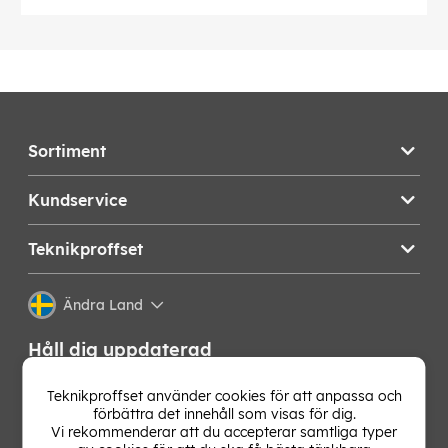
Sortiment
Kundservice
Teknikproffset
Ändra Land
Håll dig uppdaterad
Få de senaste nyheterna, hetaste erbjudandena och
Teknikproffset använder cookies för att anpassa och
bästa tipsen från oss direkt i din mejlkorg. Signa upp på
förbättra det innehåll som visas för dig.
vårt nyhetsbrev!
Vi rekommenderar att du accepterar samtliga typer