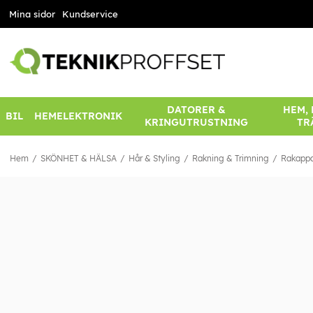
Mina sidor
Kundservice
DATORER &
HEM,
BIL
HEMELEKTRONIK
KRINGUTRUSTNING
TR
Hem
SKÖNHET & HÄLSA
Hår & Styling
Rakning & Trimning
Rakappar