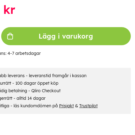
kr
Lägg i varukorg
ans:
4-7 arbetsdagar
bb leverans - leveranstid framgår i kassan
urrätt - 100 dagar öppet köp
dig betalning - Qliro Checkout
errätt - alltid 14 dagar
itliga - läs kundomdömen på
Prisjakt
&
Trustpilot