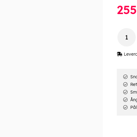
255
Lever
Sna
Ret
Smi
Ång
Pål