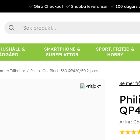
Qliro Checkout
Snabba leveranser
100 dagars 
 HUSHÅLL &
SMARTPHONE &
SPORT, FRITID &
ÄDGÅRD
SURFPLATTOR
HOBBY
ater Tillbehör
Philips OneBlade 360 QP420/50 2-pack
Se mer frå
Phi
QP4
Artnr:
C6