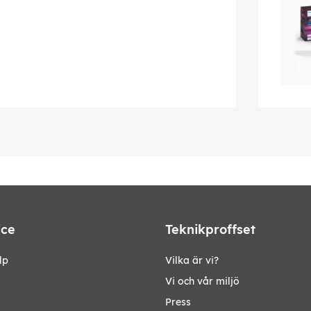
ice
Teknikproffset
lp
Vilka är vi?
Vi och vår miljö
Press