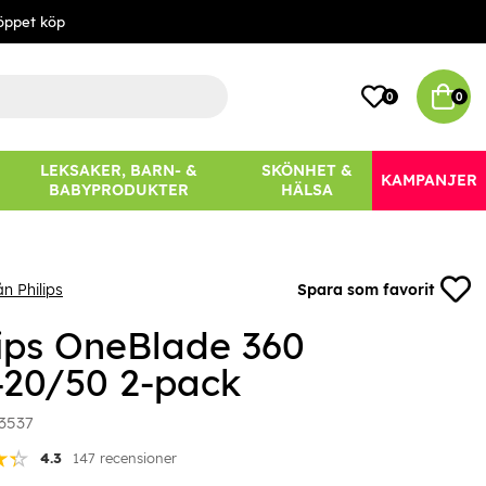
öppet köp
0
0
LEKSAKER, BARN- &
SKÖNHET &
KAMPANJER
BABYPRODUKTER
HÄLSA
n Philips
Spara som favorit
lips OneBlade 360
20/50 2-pack
3537
4.3
147 recensioner