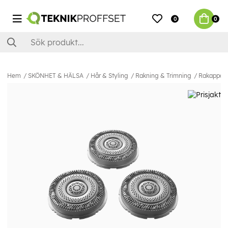
0
0
Hem
SKÖNHET & HÄLSA
Hår & Styling
Rakning & Trimning
Rakapparat