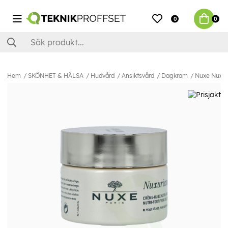
0
0
Hem
SKÖNHET & HÄLSA
Hudvård
Ansiktsvård
Dagkräm
Nuxe Nuxuri