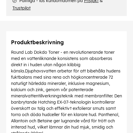
Pålitliga - läs kundomdömen på
Prisjakt
&
Trustpilot
Produktbeskrivning
Round Lab Dokdo Toner - en revolutionerande toner
med en vattenliknande konsistens som absorberas
direkt in i huden utan någon klibbig
känsla.Djuphavsvatten arbetar för att bibehålla hudens
fuktbalans med sina rena och högkoncentrerade 72
naturligt härledda mineraler, inklusive magnesium,
kalcium och zink, genom vår patenterade
mineralvattentillverkningsteknik med membranfilter. Den
banbrytande Hatching EX-07-teknologin kontrollerar
överskott av talg och effektivt exfolierar smuts samt
torra och döda hudceller för en klarare hud. Panthenol,
Allantoin och Betaine ger lugnande vård för trött och
irriterad hud, vilket lämnar din hud mjuk, smidig och