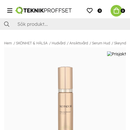
0
0
Hem
SKÖNHET & HÄLSA
Hudvård
Ansiktsvård
Serum Hud
Skeyndor 