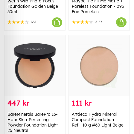
Wet n Wild Photo Focus
Maybelline Fit Me Matte +
Foundation Golden Beige
Poreless Foundation - 095
30ml
Fair Porcelain
353
8157
447 kr
111 kr
BareMinerals BarePro 16-
Artdeco Hydra Mineral
Hour Skin-Perfecting
Compact Foundation -
Powder Foundation Light
Refill 10 g #60 Light Beige
25 Neutral