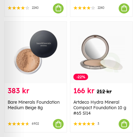
2240
2240
-22%
383 kr
166 kr
212 kr
Bare Minerals Foundation
Artdeco Hydra Mineral
Medium Beige 8g
Compact Foundation 10 g
#65 Sl14
6902
3