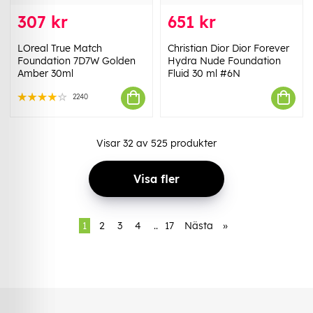
307 kr
651 kr
LOreal True Match
Christian Dior Dior Forever
Foundation 7D7W Golden
Hydra Nude Foundation
Amber 30ml
Fluid 30 ml #6N
2240
Visar
32
av
525
produkter
Visa fler
1
2
3
4
..
17
Nästa
»