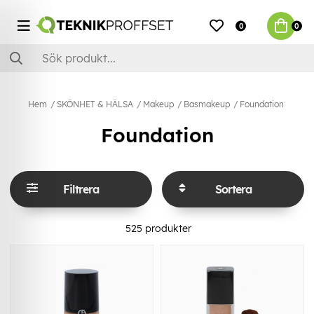
0
0
Hem
SKÖNHET & HÄLSA
Makeup
Basmakeup
Foundation
Foundation
Filtrera
Sortera
525
produkter