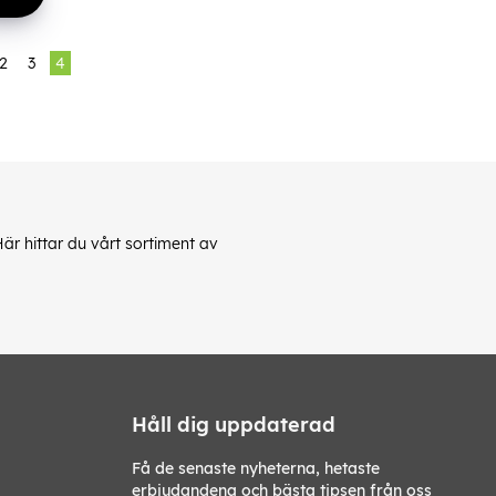
2
3
4
r hittar du vårt sortiment av
Håll dig uppdaterad
Få de senaste nyheterna, hetaste
erbjudandena och bästa tipsen från oss