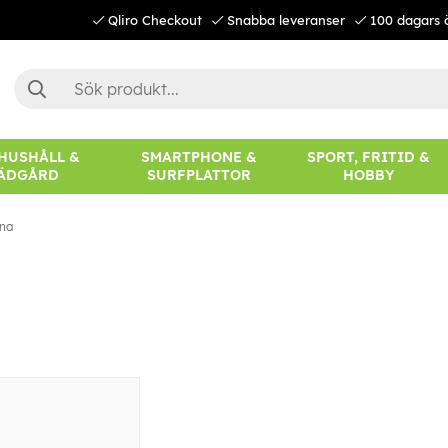
Qliro Checkout
Snabba leveranser
100 dagars 
 HUSHÅLL &
SMARTPHONE &
SPORT, FRITID &
ÄDGÅRD
SURFPLATTOR
HOBBY
na