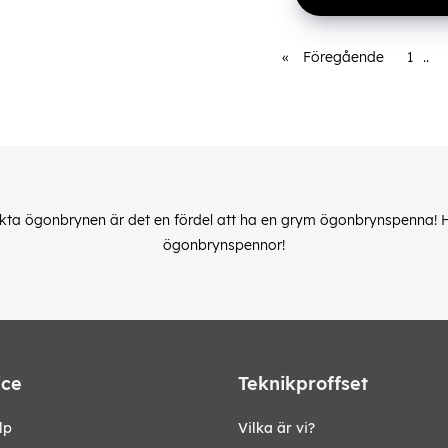
«
Föregående
1
..
kta ögonbrynen är det en fördel att ha en grym ögonbrynspenna! Hä
ögonbrynspennor!
ice
Teknikproffset
lp
Vilka är vi?