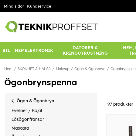
Mina sidor
Kundservice
DATORER &
HEM,
BIL
HEMELEKTRONIK
KRINGUTRUSTNING
TR
Hem
SKÖNHET & HÄLSA
Makeup
Ögon & Ögonbryn
Ögonbrynspen
Ögonbrynspenna
Ögon & Ögonbryn
97
produkter
Eyeliner / Kajal
Lösögonfransar
Mascara