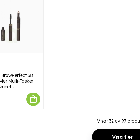
 BrowPerfect 3D
yler Multi-Tasker
Brunette
Visar
32
av
97
produ
Visa fler