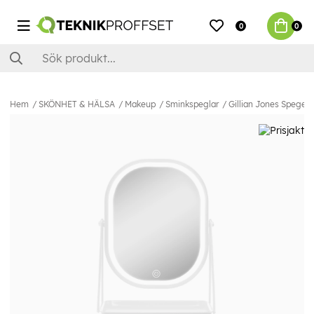
0
0
Hem
SKÖNHET & HÄLSA
Makeup
Sminkspeglar
Gillian Jones Spegel m