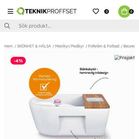
0
0
Hem
SKÖNHET & HÄLSA
Manikyr/Pedikyr
Fotkräm & Fotbad
Beurer F
-4%