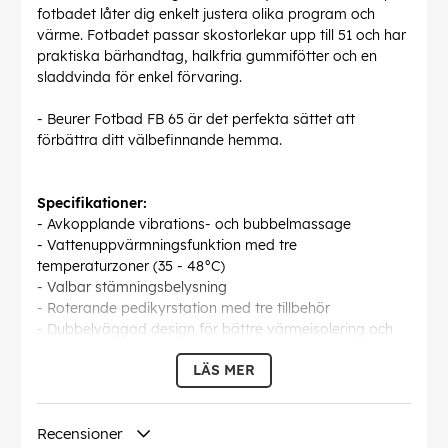
fotbadet låter dig enkelt justera olika program och
värme. Fotbadet passar skostorlekar upp till 51 och har
praktiska bärhandtag, halkfria gummifötter och en
sladdvinda för enkel förvaring.
- Beurer Fotbad FB 65 är det perfekta sättet att
förbättra ditt välbefinnande hemma.
Specifikationer:
- Avkopplande vibrations- och bubbelmassage
- Vattenuppvärmningsfunktion med tre
temperaturzoner (35 - 48°C)
- Valbar stämningsbelysning
- Roterande pedikyrstation med tre tillbehör
- Dubbelväggad design för bättre värmeisolering och
stänkskydd
LÄS MER
- Touchskärm för enkel kontroll
- Rymmer skostorlekar upp till 51
- Praktiska bärhandtag, halkfria gummifötter och
Recensioner
sladdvinda