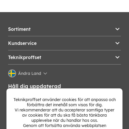
Sortiment
Kundservice
Teknikproffset
Ändra Land
Håll dig uppdaterad
Få de senaste nyheterna, hetaste erbjudandena och
Teknikproffset använder cookies för att anpassa och
bästa tipsen från oss direkt i din mejlkorg. Signa upp på
förbättra det innehåll som visas för dig.
vårt nyhetsbrev!
Vi rekommenderar att du accepterar samtliga typer
av cookies för att du ska få bästa tänkbara
upplevelse när du handlar hos oss.
OK
Genom att fortsätta använda webbplatsen