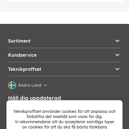
Sortiment
Kundservice
Teknikproffset
Ändra Land
Håll dig uppdaterad
Få de senaste nyheterna, hetaste erbjudandena och
Teknikproffset använder cookies för att anpassa och
bästa tipsen från oss direkt i din mejlkorg. Signa upp på
förbättra det innehåll som visas för dig.
vårt nyhetsbrev!
Vi rekommenderar att du accepterar samtliga typer
av cookies för att du ska få bästa tänkbara