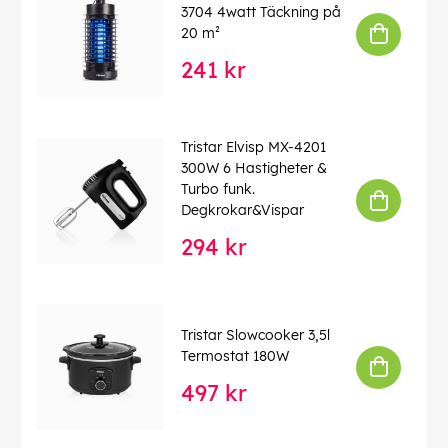
3704 4watt Täckning på
20 m²
241 kr
Tristar Elvisp MX-4201
300W 6 Hastigheter &
Turbo funk.
Degkrokar&Vispar
294 kr
Tristar Slowcooker 3,5l
Termostat 180W
497 kr