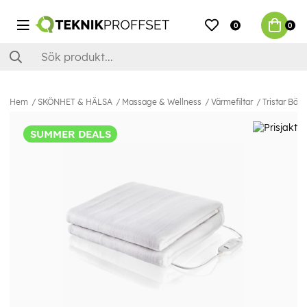
0
0
Hem
SKÖNHET & HÄLSA
Massage & Wellness
Värmefiltar
Tristar Bä
SUMMER DEALS