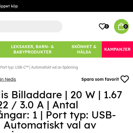
öppet köp
0
0
LEKSAKER, BARN- &
SKÖNHET &
KAMPANJER
BABYPRODUKTER
HÄLSA
 | Port typ: USB-C™ | Automatiskt val av Spänning
ån Nedis
Spara som favorit
s Billaddare | 20 W | 1.67
22 / 3.0 A | Antal
ngar: 1 | Port typ: USB-
| Automatiskt val av