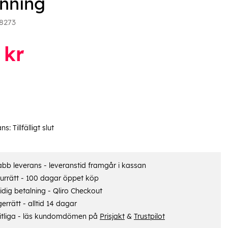
nning
8273
kr
ans:
Tillfälligt slut
bb leverans - leveranstid framgår i kassan
urrätt - 100 dagar öppet köp
dig betalning - Qliro Checkout
errätt - alltid 14 dagar
itliga - läs kundomdömen på
Prisjakt
&
Trustpilot