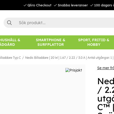
Qliro Checkout
Snabba leveranser
100 dagars 
 HUSHÅLL &
SMARTPHONE &
SPORT, FRITID &
ÄDGÅRD
SURFPLATTOR
HOBBY
illaddare Typ C
Nedis Billaddare | 20 W | 1.67 / 2.22 / 3.0 A | Antal utgångar: 1
Se mer fr
Nedi
/ 2.
utgå
C™ 