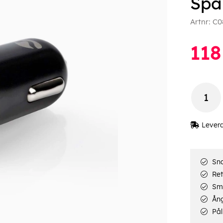
Spä
Artnr:
C0
118
Lever
Sna
Ret
Smi
Ång
Pål