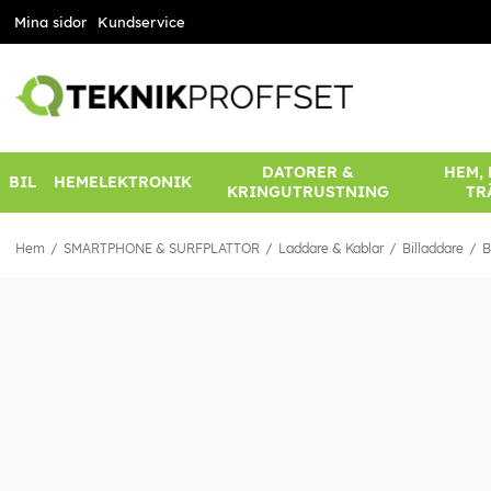
Mina sidor
Kundservice
DATORER &
HEM,
BIL
HEMELEKTRONIK
KRINGUTRUSTNING
TR
Hem
SMARTPHONE & SURFPLATTOR
Laddare & Kablar
Billaddare
B