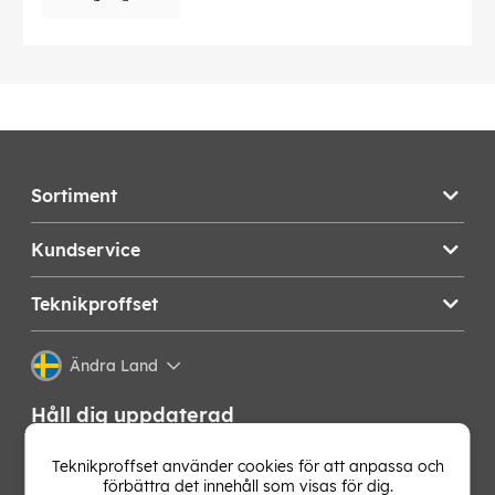
Sortiment
Kundservice
Teknikproffset
Ändra Land
Håll dig uppdaterad
Få de senaste nyheterna, hetaste erbjudandena och
Teknikproffset använder cookies för att anpassa och
bästa tipsen från oss direkt i din mejlkorg. Signa upp på
förbättra det innehåll som visas för dig.