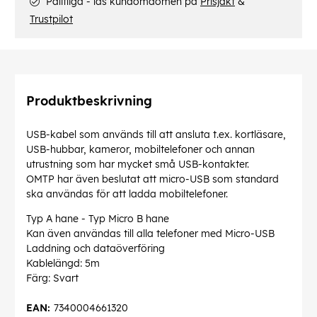
Pålitliga - läs kundomdömen på
Prisjakt
&
Trustpilot
Produktbeskrivning
USB-kabel som används till att ansluta t.ex. kortläsare,
USB-hubbar, kameror, mobiltelefoner och annan
utrustning som har mycket små USB-kontakter.
OMTP har även beslutat att micro-USB som standard
ska användas för att ladda mobiltelefoner.
Typ A hane - Typ Micro B ha
ne
Kan även användas till alla telefoner med Micro-USB
Laddning och dataöverföring
Kablelängd: 5m
Färg: Svart
EAN:
7340004661320