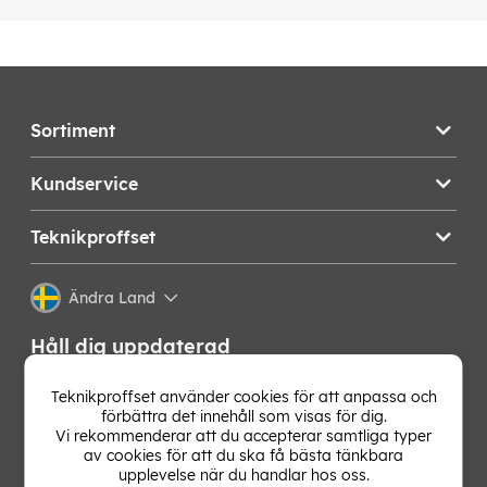
Sortiment
Kundservice
Teknikproffset
Ändra Land
Håll dig uppdaterad
Få de senaste nyheterna, hetaste erbjudandena och
Teknikproffset använder cookies för att anpassa och
bästa tipsen från oss direkt i din mejlkorg. Signa upp på
förbättra det innehåll som visas för dig.
vårt nyhetsbrev!
Vi rekommenderar att du accepterar samtliga typer
av cookies för att du ska få bästa tänkbara
upplevelse när du handlar hos oss.
OK