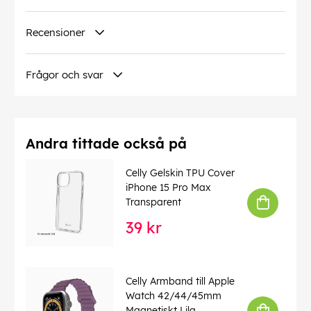
Vikt: 312 g
Färg:
Recensioner
Svart
EAN:
8021735215042
Frågor och svar
Andra tittade också på
Celly Gelskin TPU Cover
iPhone 15 Pro Max
Transparent
39 kr
Celly Armband till Apple
Watch 42/44/45mm
Magnetiskt Lila