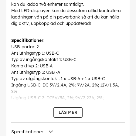
kan du ladda två enheter samtidigt.
Med LED-displayen kan du dessutom alltid kontrollera
laddningsnivån på din powerbank så att du kan hålla
dig aktiv, uppkopplad och uppdaterad!
Specifikationer:
USB-portar: 2
Anslutningstyp 1: USB-C
Typ av ingångskontakt 1: USB-C
Kontakttyp 2: USB-A
Anslutningstyp 3: USB -A
Typ av utgångskontakt: 1 x USB-A + 1 x USB-C
Ingång USB-C: DC 5V/2,4A, 2%; 9V/2A, 2%; 12V/1,5A,
2%
Utgång USB-C 2: DC5V/3A, 2%; 9V/2,22A, 2%;
12V/1,67A, 2%.
Utgång USB-A: DC 5V/3A, 2%; 9V/2,22A, 2%; 10V/2,25A,
LÄS MER
2%; 12V/1,67A, 2%.
USB-C laddningskabel ingår
Dimensioner: 100 x 71 x 28,5 mm
Specifikationer